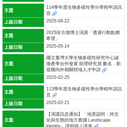
訊
114學年度生物多樣性學分學程申請訊
雙
息
語
詞
2025-08-22
彙
2025珍古德博士演講「透過行動點燃
English
希望」
首
2025-05-14
頁
國立臺灣大學生物多樣性研究中心誠
生
徵產學合作發展 助理研究員 數名，歡
物
迎國內外相關領域人才申請
多
2025-02-25
樣
性
113學年度生物多樣性學分學程申請訊
學
息
分
2025-02-21
學
程
【演講訊息通知】「地景認同：跨文
關
化與生態的地方實踐 Landscape
於
Identity」課程線上講座