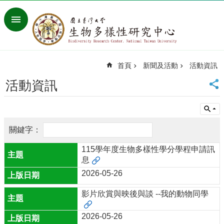
跳到主要內容區塊
進
階
搜
尋
首頁
新聞及活動
活動資訊
回
首
活動資訊
頁
臺
大
首
頁
115學年度生物多樣性學分學程申請訊
網
息
站
導
2026-05-26
覽
影片欣賞與映後與談 --我的動物同學
聯
絡
資
2026-05-26