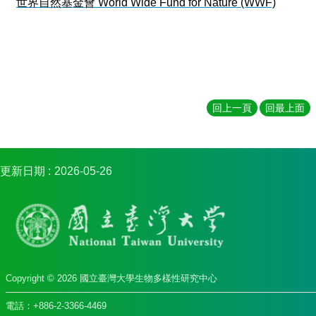
世界自然基金會 World Wide Fund for Nature (WWF)
生
物
多
樣
性
研
究
回上一頁
回最上面
中
心
新
聞
更新日期
2026-05-26
及
活
動
研
究
Copyright ©
2026
國立臺灣大學生物多樣性研究中心
歷
年
電話：+886-2-3366-4469
教