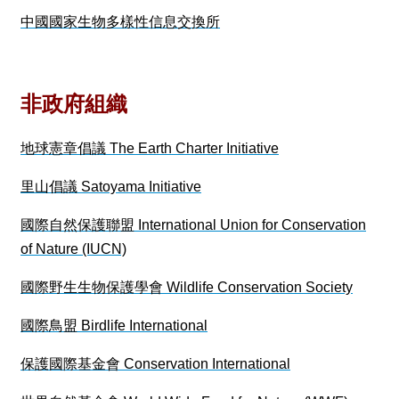
訊
中國國家生物多樣性信息交換所
雙
語
詞
彙
非政府組織
English
首
地球憲章倡議 The Earth Charter Initiative
頁
里山倡議 Satoyama Initiative
生
物
國際自然保護聯盟 International Union for Conservation
多
樣
of Nature (IUCN)
性
學
國際野生生物保護學會 Wildlife Conservation Society
分
學
國際鳥盟 Birdlife International
程
保護國際基金會 Conservation International
關
於