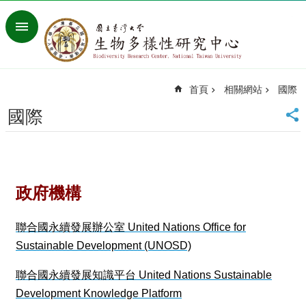
跳到主要內容區塊
進
階
搜
尋
首頁
相關網站
國際
回
首
國際
頁
臺
大
首
頁
政府機構
網
站
聯合國永續發展辦公室 United Nations Office for
導
Sustainable Development (UNOSD)
覽
聯
聯合國永續發展知識平台 United Nations Sustainable
絡
Development Knowledge Platform
資