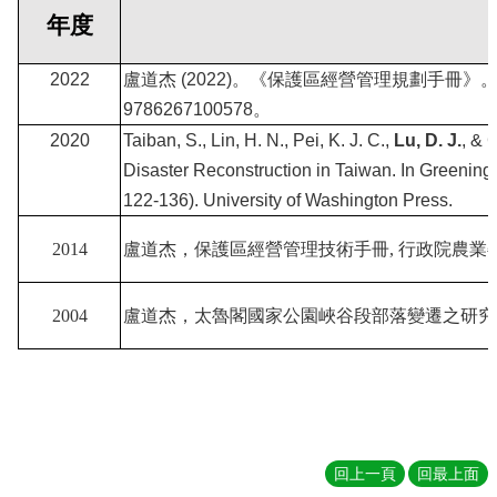
訊
年度
雙
語
2022
盧道杰 (2022)。《保護區經營管理規劃手冊
詞
彙
9786267100578。
English
2020
Taiban, S., Lin, H. N., Pei, K. J. C.,
Lu, D. J.
, & 
Disaster Reconstruction in Taiwan. In Greening
首
頁
122-136). University of Washington Press.
生
2014
盧道杰，保護區經營管理技術手冊
,
行政院農業
物
多
樣
2004
盧道杰，太魯閣國家公園峽谷段部落變遷之研究
性
學
分
學
程
關
回上一頁
回最上面
於