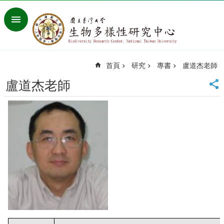
跳到主要內容區塊
進
階
搜
尋
首頁
研究
專書
盧道杰老師
回
首
盧道杰老師
頁
臺
大
首
頁
網
站
導
覽
聯
絡
資