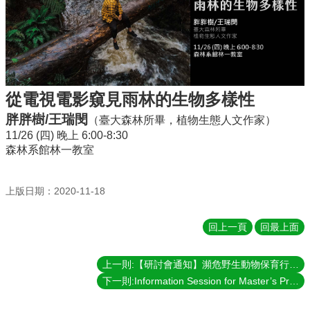
訊
雙
語
詞
彙
English
從電視電影窺見雨林的生物多樣性
首
胖胖樹/王瑞閔
（臺大森林所畢，植物生態人文作家）
頁
11/26 (四) 晚上 6:00-8:30
森林系館林一教室
生
物
多
上版日期：2020-11-18
樣
性
學
回上一頁
回最上面
分
學
上一則:【研討會通知】瀕危野生動物保育行動研討會
程
下一則:Information Session for Master’s Program in Biodiversity
關
於