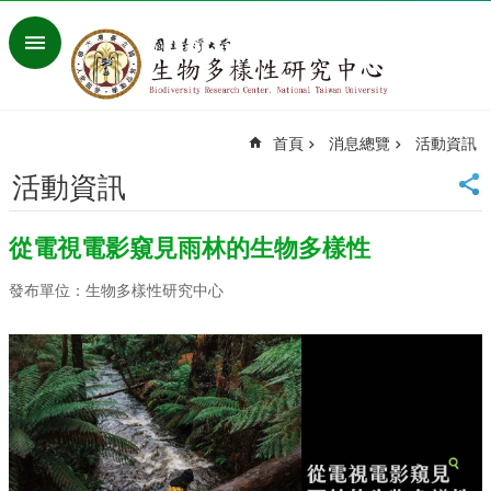
跳到主要內容區塊
進
階
搜
尋
首頁
消息總覽
活動資訊
回
首
活動資訊
頁
臺
從電視電影窺見雨林的生物多樣性
大
首
發布單位：生物多樣性研究中心
頁
網
站
導
覽
聯
絡
資